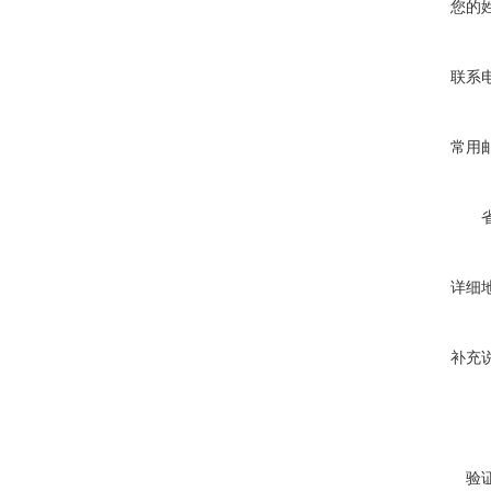
您的
联系
常用
详细
补充
验