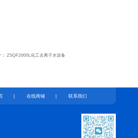
个：
ZSQF2000L化工去离子水设备
言
|
在线商铺
|
联系我们