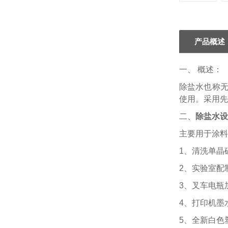
产品概述
一、 概述：
除盐水也称
使用。采用先
二、
除盐水设
主要用于涂料
1、清洗单晶
2、实验室配
3、叉车电瓶
4、打印机墨
5、全新白色