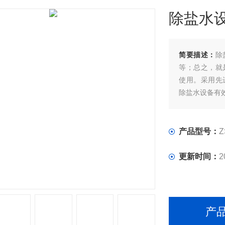
除盐水
简要描述：
除
等；总之，就
使用。采用先
除盐水设备有
产品型号：
Z
更新时间：
2
产