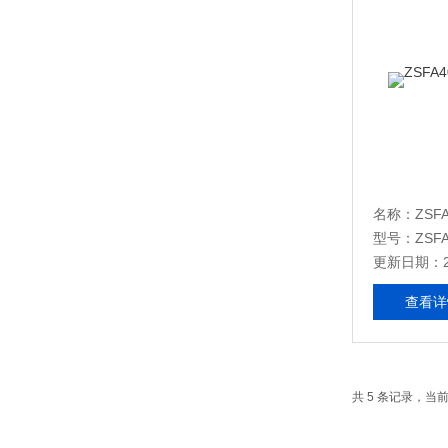
名称：ZSF
型号：ZSFA
更新日期：20
查看详
共 5 条记录，当前