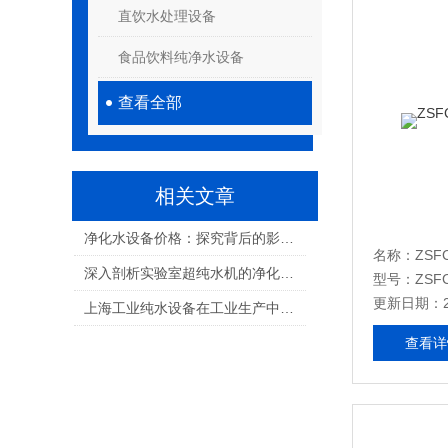
直饮水处理设备
食品饮料纯净水设备
查看全部
相关文章
净化水设备价格：探究背后的影响因素与市场趋势
名称：ZSF
深入剖析实验室超纯水机的净化流程与原理
型号：ZSFC
更新日期：20
上海工业纯水设备在工业生产中具有重要的地位和作用
查看详