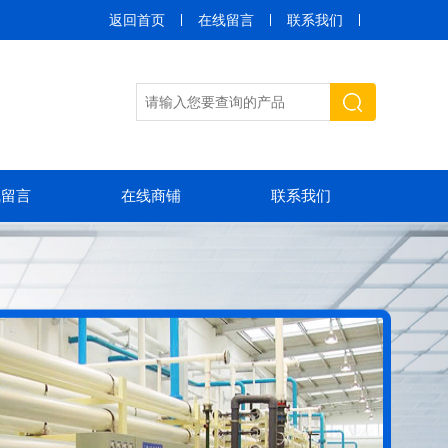
返回首页
在线留言
联系我们
线留言
在线商铺
联系我们