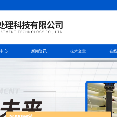
中心
新闻资讯
技术文章
在