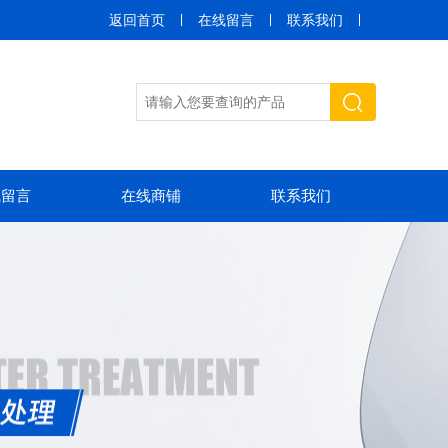
返回首页
在线留言
联系我们
线留言
在线商铺
联系我们