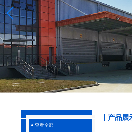
产品展
查看全部