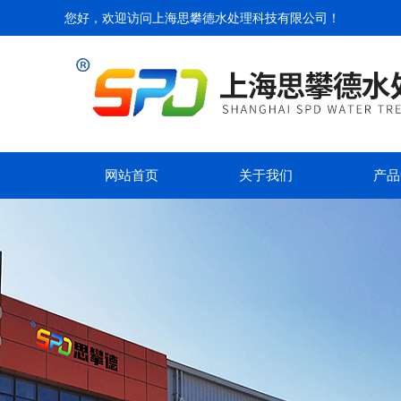
您好，欢迎访问
上海思攀德水处理科技有限公司
！
网站首页
关于我们
产品