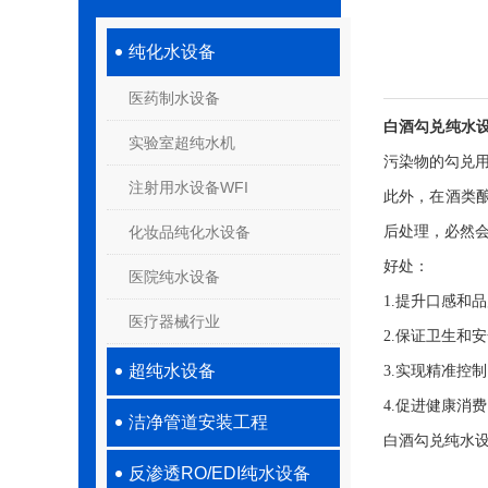
纯化水设备
医药制水设备
白酒勾兑纯水
实验室超纯水机
污染物的勾兑
注射用水设备WFI
此外，在酒类
化妆品纯化水设备
后处理，必然
好处：
医院纯水设备
1.提升口感和
医疗器械行业
2.保证卫生和
超纯水设备
3.实现精准控
4.促进健康消
洁净管道安装工程
白酒勾兑纯水
反渗透RO/EDI纯水设备