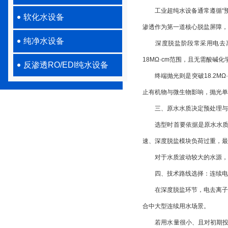
工业超纯水设备通常遵循“预
软化水设备
渗透作为第一道核心脱盐屏障，
纯净水设备
深度脱盐阶段常采用电去离子
18MΩ·cm范围，且无需酸碱
反渗透RO/EDI纯水设备
终端抛光则是突破18.2MΩ
止有机物与微生物影响，抛光单
三、原水水质决定预处理与
选型时首要依据是原水水质。
速、深度脱盐模块负荷过重，最
对于水质波动较大的水源，系
四、技术路线选择：连续电
在深度脱盐环节，电去离子加
合中大型连续用水场景。
若用水量很小、且对初期投资